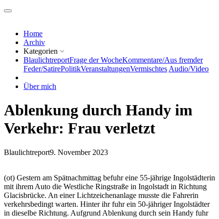
Home
Archiv
Kategorien
Blaulichtreport
Frage der Woche
Kommentare/Aus fremder
Feder/Satire
Politik
Veranstaltungen
Vermischtes
Audio/Video
Über mich
Ablenkung durch Handy im
Verkehr: Frau verletzt
Blaulichtreport
9. November 2023
(ot) Gestern am Spätnachmittag befuhr eine 55-jährige Ingolstädterin
mit ihrem Auto die Westliche Ringstraße in Ingolstadt in Richtung
Glacisbrücke. An einer Lichtzeichenanlage musste die Fahrerin
verkehrsbedingt warten. Hinter ihr fuhr ein 50-jähriger Ingolstädter
in dieselbe Richtung. Aufgrund Ablenkung durch sein Handy fuhr